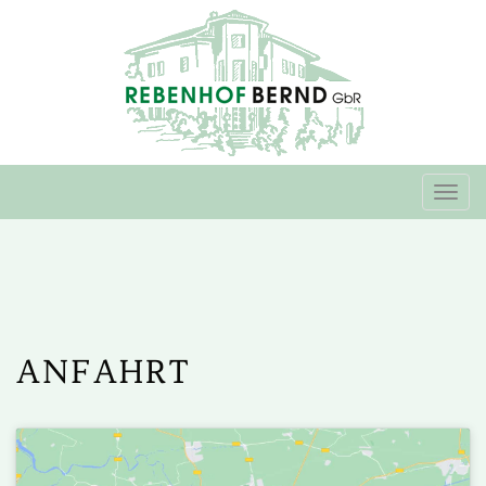
Togg
navi
ANFAHRT